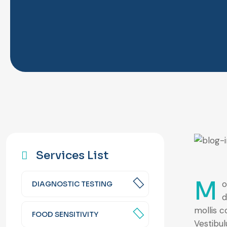
Services List
M
o
DIAGNOSTIC TESTING
d
mollis c
FOOD SENSITIVITY
Vestibul