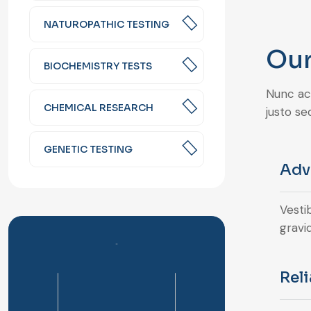
NATUROPATHIC TESTING
Our
BIOCHEMISTRY TESTS
Nunc acc
CHEMICAL RESEARCH
justo se
GENETIC TESTING
Adv
Vesti
gravid
Rel