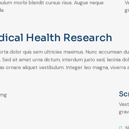
bulum morbi blandit cursus risus. Augue neque
V
a.
gr
ical Health Research
rta dolor quis sem ultricies maximus. Nunc accumsan dui ve
. Sed sit amet urna dictum, interdum justo sed, lacinia dol
 ornare aliquet vestibulum. Integer leo magna, viverra a
Sc
Vest
grav
N