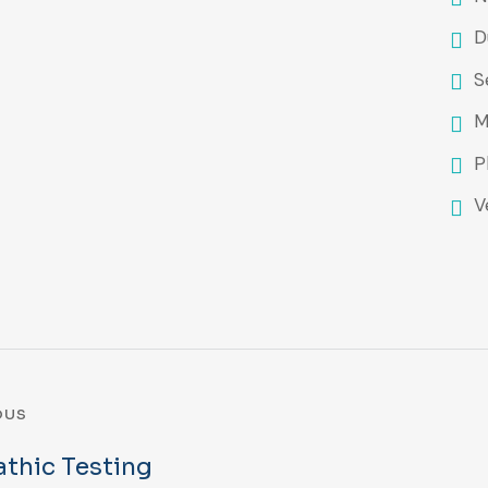
D
S
M
P
V
OUS
thic Testing