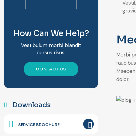
Vesti
gravid
How Can We Help?
Med
Vestibulum morbi blandit
cursus risus.
Morbi po
faucibus
CONTACT US
Maecenas
dolor.
Downloads
SERVICE BROCHURE