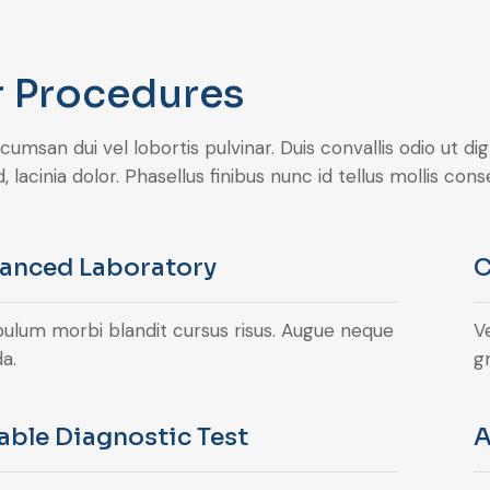
 Procedures
umsan dui vel lobortis pulvinar. Duis convallis odio ut d
d, lacinia dolor. Phasellus finibus nunc id tellus mollis c
anced Laboratory
C
bulum morbi blandit cursus risus. Augue neque
V
a.
gr
iable Diagnostic Test
A