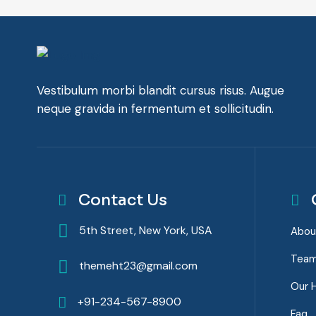
Vestibulum morbi blandit cursus risus. Augue
neque gravida in fermentum et sollicitudin.
Contact Us
5th Street, New York, USA
Abou
Tea
themeht23@gmail.com
Our H
+91-234-567-8900
Faq