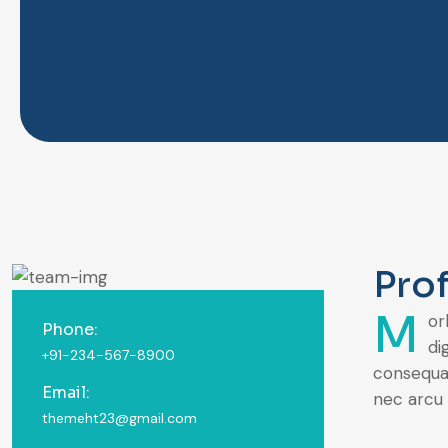
Prof
M
or
Phone:
di
+91-234-567-8900
consequat
Email:
nec arcu 
themeht23@gmail.com