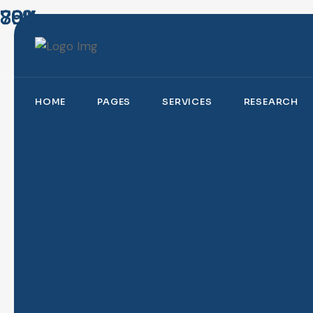
70%
85%
89%
HOME
PAGES
SERVICES
RESEARCH