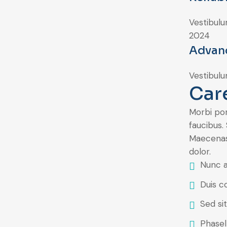
Vestibulu
2024
Advan
Vestibulu
Car
Morbi por
faucibus.
Maecenas 
dolor.
Nunc a
Duis c
Sed si
Phasel