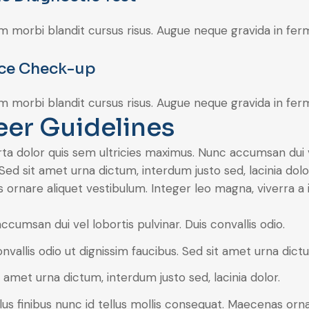
m morbi blandit cursus risus. Augue neque gravida in ferm
ce Check-up
m morbi blandit cursus risus. Augue neque gravida in ferm
eer Guidelines
ta dolor quis sem ultricies maximus. Nunc accumsan dui vel
 Sed sit amet urna dictum, interdum justo sed, lacinia dolor
ornare aliquet vestibulum. Integer leo magna, viverra a 
ccumsan dui vel lobortis pulvinar. Duis convallis odio.
onvallis odio ut dignissim faucibus. Sed sit amet urna dict
t amet urna dictum, interdum justo sed, lacinia dolor.
lus finibus nunc id tellus mollis consequat. Maecenas orna