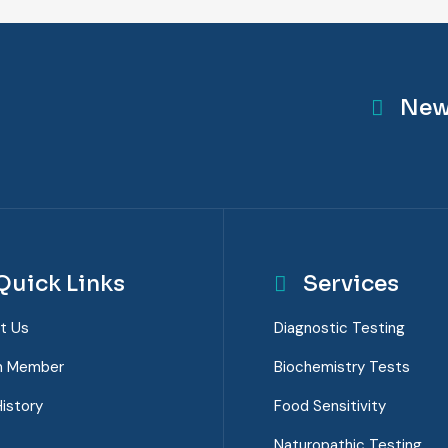
New
Quick Links
Services
t Us
Diagnostic Testing
m Member
Biochemistry Tests
istory
Food Sensitivity
Naturopathic Testing