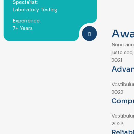
Specialist:
Laboratory Testing
Experience:
7+ Years
Awa
Nunc accu
justo sed
2021
Advan
Vestibulu
2022
Compr
Vestibulu
2023
Reliab