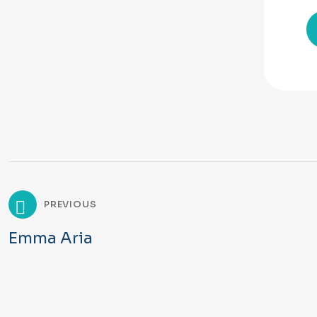
Post
PREVIOUS
Emma Aria
navigation